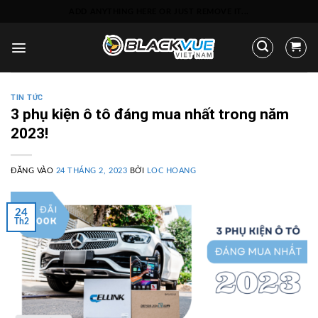
Bỏ
ADD ANYTHING HERE OR JUST REMOVE IT...
qua
nội
dung
TIN TỨC
3 phụ kiện ô tô đáng mua nhất trong năm
2023!
ĐĂNG VÀO
24 THÁNG 2, 2023
BỞI
LOC HOANG
24
Th2