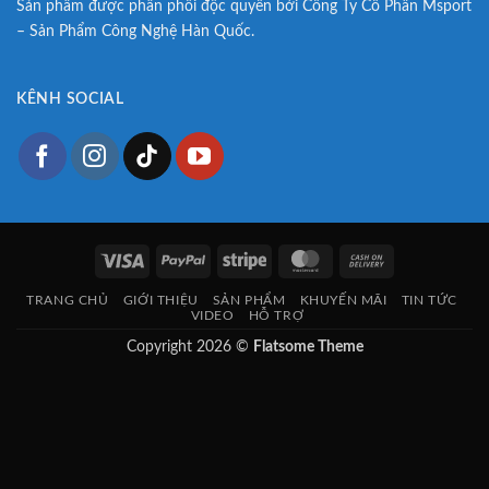
Sản phẩm được phân phối độc quyền bởi Công Ty Cổ Phần Msport
– Sản Phẩm Công Nghệ Hàn Quốc.
KÊNH SOCIAL
Visa
PayPal
Stripe
MasterCard
Cash
On
TRANG CHỦ
GIỚI THIỆU
SẢN PHẨM
KHUYẾN MÃI
TIN TỨC
Delivery
VIDEO
HỖ TRỢ
Copyright 2026 ©
Flatsome Theme