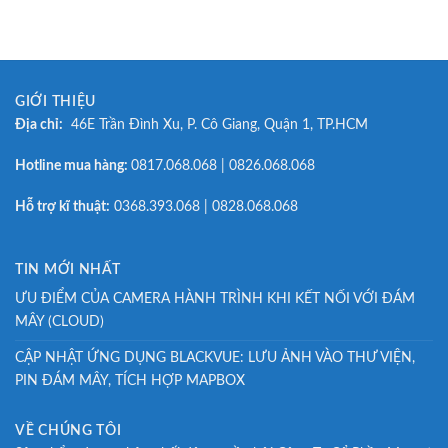
GIỚI THIỆU
Địa chỉ:
46E Trần Đình Xu, P. Cô Giang, Quận 1, TP.HCM
Hotline mua hàng:
0817.068.068 | 0826.068.068
Hỗ trợ kĩ thuật:
0368.393.068 | 0828.068.068
TIN MỚI NHẤT
ƯU ĐIỂM CỦA CAMERA HÀNH TRÌNH KHI KẾT NỐI VỚI ĐÁM
MÂY (CLOUD)
CẬP NHẬT ỨNG DỤNG BLACKVUE: LƯU ẢNH VÀO THƯ VIỆN,
PIN ĐÁM MÂY, TÍCH HỢP MAPBOX
VỀ CHÚNG TÔI