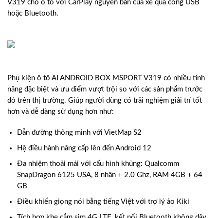
V319 cho ô tô với CarPlay nguyên bản của xe qua cổng USB
hoặc Bluetooth.
Phụ kiện ô tô AI ANDROID BOX MSPORT V319 có nhiều tính
năng đặc biệt và ưu điểm vượt trội so với các sản phẩm trước
đó trên thị trường. Giúp người dùng có trải nghiệm giải trí tốt
hơn và dễ dàng sử dụng hơn như:
Dẫn đường thông minh với VietMap S2
Hệ điều hành nâng cấp lên đến Android 12
Đa nhiệm thoải mái với cấu hình khủng: Qualcomm
SnapDragon 6125 USA, 8 nhân + 2.0 Ghz, RAM 4GB + 64
GB
Điều khiển giọng nói bằng tiếng Việt với trợ lý ảo Kiki
Tích hợp khe cắm sim 4G LTE, kết nối Bluetooth không dây.