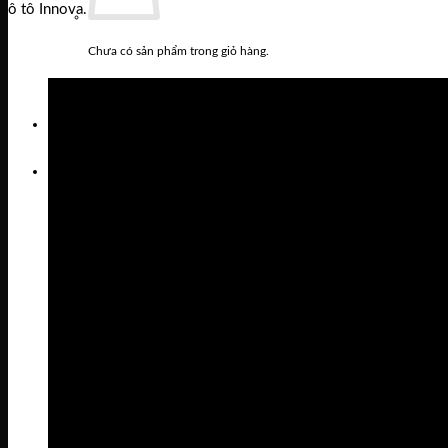
ô tô Innova.
Chưa có sản phẩm trong giỏ hàng.
Quay trở lại cửa hàng
Tìm
kiếm:
Giỏ hàng
Chưa có sản phẩm trong giỏ hàng.
Quay trở lại cửa hàng