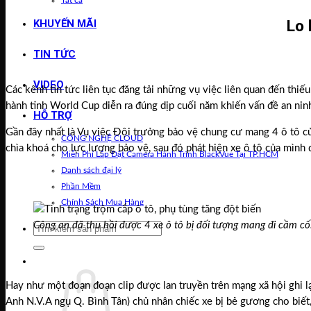
Tất cả
Lo 
KHUYẾN MÃI
TIN TỨC
VIDEO
Các kênh tin tức liên tục đăng tải những vụ việc liên quan đến thiếu
hành tinh World Cup diễn ra đúng dịp cuối năm khiến vấn đề an nin
HỖ TRỢ
Gần đây nhất là Vụ việc Đội trưởng bảo vệ chung cư mang 4 ô tô c
CÔNG NGHỆ CLOUD
chìa khoá cho lực lượng bảo vệ, sau đó phát hiện xe ô tô của mình
Miễn Phí Lắp Đặt Camera Hành Trình BlackVue Tại TP.HCM
Danh sách đại lý
Phần Mềm
Chính Sách Mua Hàng
Công an đã thu hồi được 4 xe ô tô bị đối tượng mang đi cầm cố
Tìm
kiếm:
Giỏ hàng /
0
₫
Hay như một đoạn đoạn clip được lan truyền trên mạng xã hội ghi l
Anh N.V.A ngụ Q. Bình Tân) chủ nhân chiếc xe bị bẻ gương cho biết,