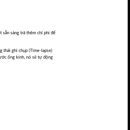
i sẵn sàng trả thêm chi phí để
 thái ghi chụp (Time-lapse)
rước ống kính, nó sẽ tự động