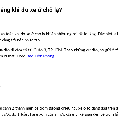
lắng khi đỗ xe ở chỗ lạ?
 an toàn khi đỗ xe ở chỗ lạ khiến nhiều người rất lo lắng. Đặc biệt là
h càng trở nên phức tạp.
ủa dân đi cầm cố tại Quận 3, TPHCM. Theo những cư dân, họ gửi ô tô
 đã bị mất. Theo
Báo Tiền Phong
.
.
ại cảnh 2 thanh niên bẻ trộm gương chiếu hậu xe ô tô đang đậu trên 
 trước đó 1 tuần, hàng xóm của anh A. cũng bị kẻ gian đến bẻ trộm l