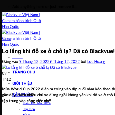
Bỏ
Add anything here or just remove it...
qua
nội
dung
Tin tức
Lo lắng khi đỗ xe ở chỗ lạ? Đã có Blackvue!
Menu
Đăng vào
9 Tháng 12, 2022
9 Tháng 12, 2022
bởi
Loc Hoang
TRANG CHỦ
09
Th12
GIỚI THIỆU
Mùa World Cup 2022 diễn ra trùng vào dịp cuối năm kéo theo tình
SẢN PHẨM
gần đây khiến nhiều chủ xe đứng ngồi không yên khi đỗ xe ở chỗ l
tập trung vào công việc nhé!
Phiên Bản Mới 2024
Phụ Kiện