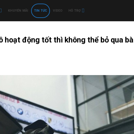
KHUYẾN MÃI
TIN TỨC
VIDEO
HỖ TRỢ
ô hoạt động tốt thì không thể bỏ qua bà