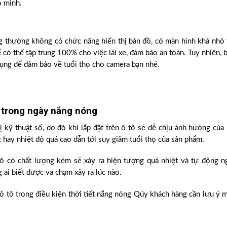
o mình.
g thường không có chức năng hiển thị bản đồ, có màn hình khá nhỏ 
ể có thể tập trung 100% cho việc lái xe, đảm bảo an toàn. Tuy nhiên, 
ụng để đảm bảo về tuổi thọ cho camera bạn nhé.
 trong ngày nắng nóng
ị kỹ thuật số, do đó khi lắp đặt trên ô tô sẽ dễ chịu ảnh hưởng của 
c hay nhiệt độ quá cao dẫn tới suy giảm tuổi thọ của sản phẩm.
ô có chất lượng kém sẽ xảy ra hiện tượng quá nhiệt và tự động n
 ai biết được va chạm xảy ra lúc nào.
 ô tô trong điều kiện thời tiết nắng nóng Qúy khách hàng cần lưu ý 