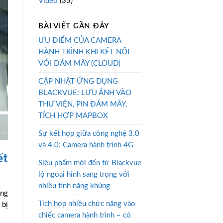
Video
(35)
BÀI VIẾT GẦN ĐÂY
ƯU ĐIỂM CỦA CAMERA
HÀNH TRÌNH KHI KẾT NỐI
VỚI ĐÁM MÂY (CLOUD)
CẬP NHẬT ỨNG DỤNG
BLACKVUE: LƯU ẢNH VÀO
THƯ VIỆN, PIN ĐÁM MÂY,
TÍCH HỢP MAPBOX
Sự kết hợp giữa công nghệ 3.0
và 4.0: Camera hành trình 4G
ết
Siêu phẩm mới đến từ Blackvue
lộ ngoại hình sang trọng với
nhiều tính năng khủng
ong
Tích hợp nhiều chức năng vào
 bị
chiếc camera hành trình – có