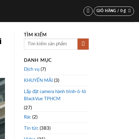
GIỎ HÀNG /
0
₫
TÌM KIẾM
i
DANH MỤC
Dịch vụ
(7)
KHUYẾN MÃI
(3)
Lắp đặt camera hành trình-ô-tô
BlackVue TPHCM
(27)
Rác
(2)
Tin tức
(383)