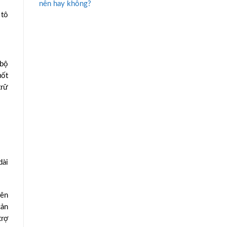
nên hay không?
 tô
 bộ
uốt
trữ
dài
rên
cản
trợ