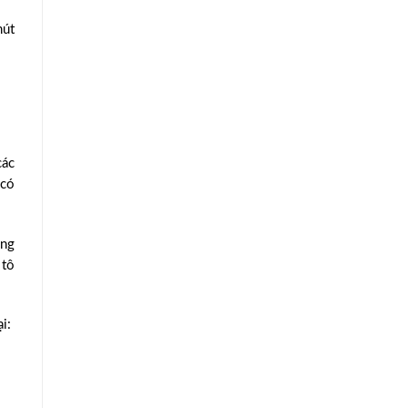
hút
các
 có
ộng
 tô
i: