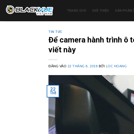
Bỏ
qua
TRANG CHỦ
GIỚI THIỆU
SẢN PHẨM
nội
dung
TIN TỨC
Để camera hành trình ô t
viết này
ĐĂNG VÀO
22 THÁNG 8, 2018
BỞI
LOC HOANG
22
Th8