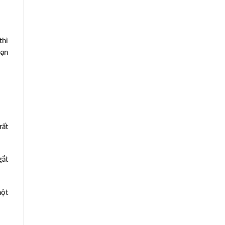
thì
bạn
rất
gắt
một