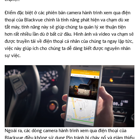
Điểm đặc biệt ở các phiên bản camera hành trình xem qua điện
thoại của Blackvue chính là tính năng phát hiện va chạm dù xe
tắt máy, tính năng này sẽ giúp chúng ta quản lý xe thuận tiện
hơn rất nhiều lần dù ở bất cứ đâu. Hình ảnh và video va chạm sẽ
được truyền tải về điện thoại cá nhân của chúng ta ngay lập tức,
việc này giúp ích cho chúng ta dễ dàng biết được nguyên nhân
sự việc.
Ngoài ra, các dòng camera hành trình xem qua điện thoại của
Blackvue điều không sử dụng Pin tránh bị cháy nổ và giảm thiểu