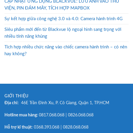
CẬP NHẬT ỨNG DỤNG BLACKVUE: LƯU ẢNH VÀO THƯ
VIỆN, PIN ĐÁM MÂY, TÍCH HỢP MAPBOX
Sự kết hợp giữa công nghệ 3.0 và 4.0: Camera hành trình 4G
Siêu phẩm mới đến từ Blackvue lộ ngoại hình sang trọng với
nhiều tính năng khủng
Tích hợp nhiều chức năng vào chiếc camera hành trình – có nên
hay không?
GIỚI THIỆU
Địa chỉ:
46E Trần Đình Xu, P. Cô Giang, Quận 1, TP.HCM
Hotline mua hàng:
0817.068.068 | 0826.068.068
Hỗ trợ kĩ thuật:
0368.393.068 | 0828.068.068