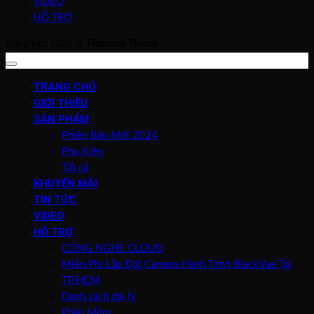
VIDEO
HỖ TRỢ
Copyright 2026 ©
Flatsome Theme
TRANG CHỦ
GIỚI THIỆU
SẢN PHẨM
Phiên Bản Mới 2024
Phụ Kiện
Tất cả
KHUYẾN MÃI
TIN TỨC
VIDEO
HỖ TRỢ
CÔNG NGHỆ CLOUD
Miễn Phí Lắp Đặt Camera Hành Trình BlackVue Tại
TP.HCM
Danh sách đại lý
Phần Mềm