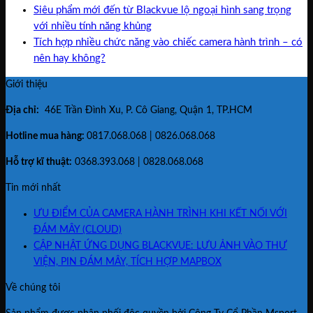
Siêu phẩm mới đến từ Blackvue lộ ngoại hình sang trọng
với nhiều tính năng khủng
Tích hợp nhiều chức năng vào chiếc camera hành trình – có
nên hay không?
Giới thiệu
Địa chỉ:
46E Trần Đình Xu, P. Cô Giang, Quận 1, TP.HCM
Hotline mua hàng:
0817.068.068 | 0826.068.068
Hỗ trợ kĩ thuật:
0368.393.068 | 0828.068.068
Tin mới nhất
ƯU ĐIỂM CỦA CAMERA HÀNH TRÌNH KHI KẾT NỐI VỚI
ĐÁM MÂY (CLOUD)
CẬP NHẬT ỨNG DỤNG BLACKVUE: LƯU ẢNH VÀO THƯ
VIỆN, PIN ĐÁM MÂY, TÍCH HỢP MAPBOX
Về chúng tôi