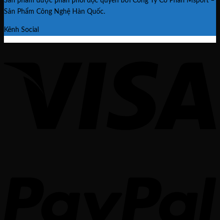
Sản phẩm được phân phối độc quyền bởi Công Ty Cổ Phần Msport –
Sản Phẩm Công Nghệ Hàn Quốc.
Kênh Social
V
P