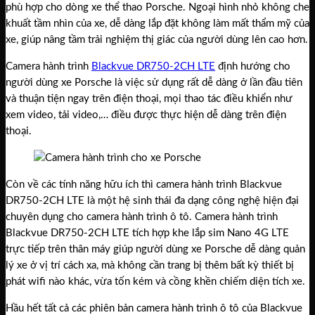
phù hợp cho dòng xe thể thao Porsche. Ngoại hình nhỏ không che
khuất tầm nhìn của xe, dễ dàng lắp đặt không làm mất thẩm mỹ của
xe, giúp nâng tầm trải nghiệm thị giác của người dùng lên cao hơn.
Camera hành trình
Blackvue DR750-2CH LTE
định hướng cho
người dùng xe Porsche là việc sử dụng rất dễ dàng ở lần đầu tiên
và thuận tiện ngay trên điện thoại, mọi thao tác điều khiển như
xem video, tải video,… điều được thực hiện dễ dàng trên điện
thoại.
Còn về các tính năng hữu ích thì camera hành trình Blackvue
DR750-2CH LTE là một hệ sinh thái đa dạng công nghệ hiện đại
chuyên dụng cho camera hành trình ô tô. Camera hành trình
Blackvue DR750-2CH LTE tích hợp khe lắp sim Nano 4G LTE
trực tiếp trên thân máy giúp người dùng xe Porsche dễ dàng quản
lý xe ở vị trí cách xa, mà không cần trang bị thêm bất kỳ thiết bị
phát wifi nào khác, vừa tốn kém và cồng khền chiếm diện tích xe.
Hầu hết tất cả các phiên bản camera hành trình ô tô của Blackvue