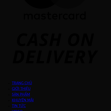
C
D
TRANG CHỦ
GIỚI THIỆU
SẢN PHẨM
KHUYẾN MÃI
TIN TỨC