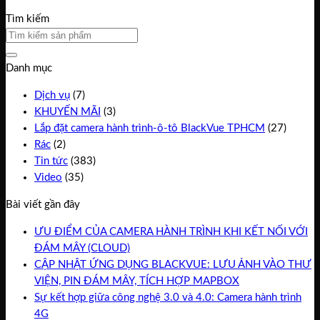
Tìm kiếm
Danh mục
Dịch vụ
(7)
KHUYẾN MÃI
(3)
Lắp đặt camera hành trình-ô-tô BlackVue TPHCM
(27)
Rác
(2)
Tin tức
(383)
Video
(35)
Bài viết gần đây
ƯU ĐIỂM CỦA CAMERA HÀNH TRÌNH KHI KẾT NỐI VỚI
ĐÁM MÂY (CLOUD)
CẬP NHẬT ỨNG DỤNG BLACKVUE: LƯU ẢNH VÀO THƯ
VIỆN, PIN ĐÁM MÂY, TÍCH HỢP MAPBOX
Sự kết hợp giữa công nghệ 3.0 và 4.0: Camera hành trình
4G