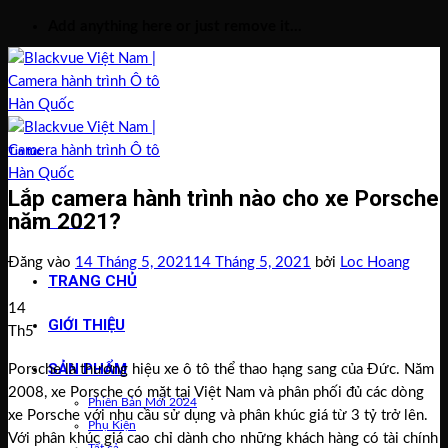
Bỏ
Add anything here or just remove it...
qua
nội
dung
Tin tức
Lắp camera hành trình nào cho xe Porsche
năm 2021?
Menu
Đăng vào
14 Tháng 5, 2021
14 Tháng 5, 2021
bởi
Loc Hoang
TRANG CHỦ
14
GIỚI THIỆU
Th5
SẢN PHẨM
Porsche là thương hiệu xe ô tô thể thao hạng sang của Đức. Năm
2008, xe Porsche có mặt tại Việt Nam và phân phối đủ các dòng
Phiên Bản Mới 2024
xe Porsche với nhu cầu sử dụng và phân khúc giá từ 3 tỷ trở lên.
Phụ Kiện
Với phân khúc giá cao chỉ dành cho những khách hàng có tài chính