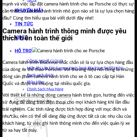
Tất cả
mạnh và việc lắp đặt camera hành trình cho xe Porsche có thực sự
KHUYẾN MÃI
cần thiết và camera hành trình nhỏ gọn nào sẽ là sự lựa chọn hàng
đầu? Cùng tìm hiểu qua bài viết dưới đây nhé!
TIN TỨC
Camera hành trình thông minh được yêu
thích trên toàn thế giới
VIDEO
HỖ TRỢ
CÔNG NGHỆ CLOUD
Camera hành trình Blackvue chắc chắn sẽ là sự lựa chọn hàng đầu
Miễn Phí Lắp Đặt Camera Hành Trình BlackVue Tại TP.HCM
của dòng xe thể thao Porsche. Với thương hiệu nổi tiếng là những
Danh sách đại lý
dòng sản phẩm camera hành trình cho xe ô tô cao cấp tại Hàn
Phần Mềm
Quốc và được ưa chuộng tại nhiều quốc gia.
Chính Sách Mua Hàng
Với thiết kế là những dòng camera hành trình gọn, hướng đến việc
Tìm
sử dụng dễ dàng trên điện thoại cho mọi khách hàng khi lần đầu
kiếm:
trải nghiệm. Các tính năng được tích hợp đúng với mục đích và
Giỏ hàng /
0
₫
nhu cầu, nên có thể dễ dàng đáp ứng được tất cả các nhu cầu của
khách hàng, từ việc ghi hình thông minh cho đến việc quản lý xe
từ xa hay tắt máy.