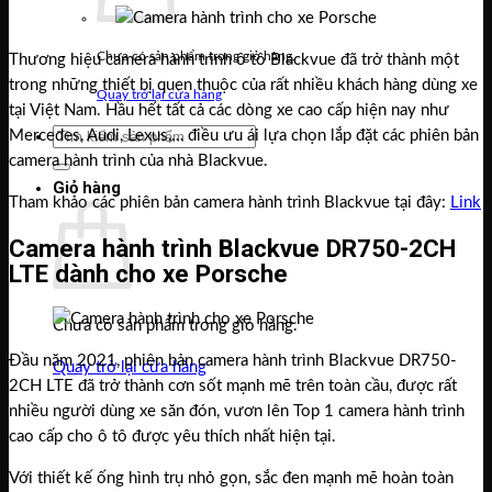
Chưa có sản phẩm trong giỏ hàng.
Thương hiệu camera hành trình ô tô Blackvue đã trở thành một
trong những thiết bị quen thuộc của rất nhiều khách hàng dùng xe
Quay trở lại cửa hàng
tại Việt Nam. Hầu hết tất cả các dòng xe cao cấp hiện nay như
Mercedes, Audi, Lexus,… điều ưu ái lựa chọn lắp đặt các phiên bản
Tìm
camera hành trình của nhà Blackvue.
kiếm:
Giỏ hàng
Tham khảo các phiên bản camera hành trình Blackvue tại đây:
Link
Camera hành trình Blackvue DR750-2CH
LTE dành cho xe Porsche
Chưa có sản phẩm trong giỏ hàng.
Đầu năm 2021, phiên bản camera hành trình Blackvue DR750-
Quay trở lại cửa hàng
2CH LTE đã trở thành cơn sốt mạnh mẽ trên toàn cầu, được rất
nhiều người dùng xe săn đón, vươn lên Top 1 camera hành trình
cao cấp cho ô tô được yêu thích nhất hiện tại.
Với thiết kế ống hình trụ nhỏ gọn, sắc đen mạnh mẽ hoàn toàn