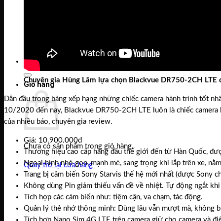
Chưa có sản phẩm trong giỏ hàng.
Quay trở lại cửa hàng
Tìm
kiếm:
Chuyên gia Hùng Lâm lựa chọn Blackvue DR750-2CH LTE c
Giỏ hàng
Dẫn đầu trong bảng xếp hạng những chiếc camera hành trình tốt nh
10/2020 đến nay, Blackvue DR750-2CH LTE luôn là chiếc camera hàn
của nhiều báo, chuyên gia review.
Giá: 10.900.000đ
Chưa có sản phẩm trong giỏ hàng.
Thương hiệu cao cấp hàng đầu thế giới đến từ Hàn Quốc, được
Ngoại hình nhỏ gọn, mạnh mẽ, sang trọng khi lắp trên xe, n
Quay trở lại cửa hàng
Trang bị cảm biến Sony Starvis thế hệ mới nhất (được Sony 
Không dùng Pin giảm thiếu vấn đề về nhiệt. Tự động ngắt khi
Tích hợp các cảm biến như: tiệm cận, va chạm, tác động.
Quản lý thẻ nhớ thông minh: Dùng lâu vẫn mượt mà, không bị g
Tích hợp Nano Sim 4G LTE trên camera giữ cho camera và điệ