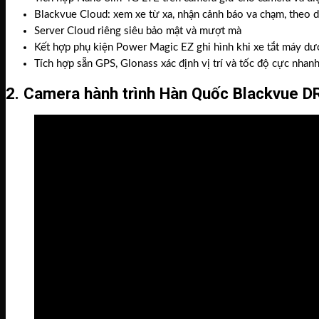
Blackvue Cloud: xem xe từ xa, nhận cảnh báo va chạm, theo dõi
Server Cloud riêng siêu bảo mật và mượt mà
Kết hợp phụ kiện Power Magic EZ ghi hình khi xe tắt máy dướ
Tích hợp sẵn GPS, Glonass xác định vị trí và tốc độ cực nhanh
2. Camera hành trình Hàn Quốc Blackvue 