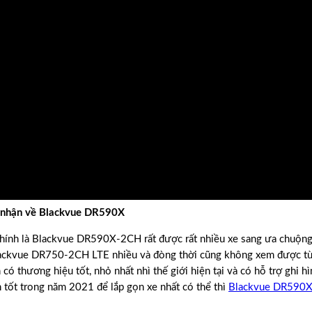
m nhận về Blackvue DR590X
chính là Blackvue DR590X-2CH rất được rất nhiều xe sang ưa chuộng
ckvue DR750-2CH LTE nhiều và đòng thời cũng không xem được từ
 có thương hiệu tốt, nhỏ nhất nhì thế giới hiện tại và có hỗ trợ ghi h
 tốt trong năm 2021 để lắp gọn xe nhất có thể thì
Blackvue DR590