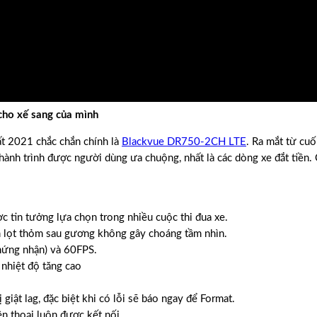
ho xế sang của mình
ất 2021 chắc chắn chính là
Blackvue DR750-2CH LTE
. Ra mắt từ cu
h trình được người dùng ưa chuộng, nhất là các dòng xe đắt tiền. 
 tin tưởng lựa chọn trong nhiều cuộc thi đua xe.
ằm lọt thỏm sau gương không gây choáng tầm nhìn.
chứng nhận) và 60FPS.
 nhiệt độ tăng cao
iật lag, đặc biệt khi có lỗi sẽ báo ngay để Format.
n thoại luôn được kết nối