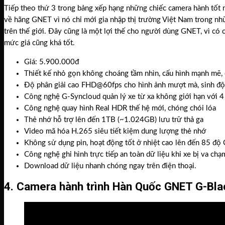
Tiếp theo thứ 3 trong bảng xếp hạng những chiếc camera hành tốt
về hãng GNET vì nó chỉ mới gia nhập thị trường Việt Nam trong nh
trên thế giới. Đây cũng là một lợi thế cho người dùng GNET, vì có 
mức giá cũng khá tốt.
Giá: 5.900.000đ
Thiết kế nhỏ gọn không choáng tầm nhìn, cấu hình mạnh mẽ, 
Độ phân giải cao FHD@60fps cho hình ảnh mượt mà, sinh đ
Công nghệ G-Syncloud quản lý xe từ xa không giới hạn với 4
Công nghệ quay hình Real HDR thế hệ mới, chóng chói lóa
Thẻ nhớ hỗ trợ lên đến 1TB (~1.024GB) lưu trữ thả ga
Video mã hóa H.265 siêu tiết kiệm dung lượng thẻ nhớ
Không sử dụng pin, hoạt động tốt ở nhiệt cao lên đến 85 độ
Công nghệ ghi hình trực tiếp an toàn dữ liệu khi xe bị va ch
Download dữ liệu nhanh chóng ngay trên điện thoại.
4. Camera hành trình Hàn Quốc GNET G-Bla