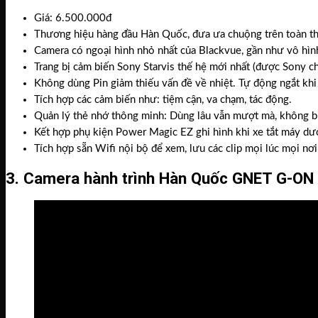
Giá: 6.500.000đ
Thương hiệu hàng đầu Hàn Quốc, đưa ưa chuộng trên toàn thế
Camera có ngoại hình nhỏ nhất của Blackvue, gần như vô hìn
Trang bị cảm biến Sony Starvis thế hệ mới nhất (được Sony c
Không dùng Pin giảm thiếu vấn đề về nhiệt. Tự động ngắt khi
Tích hợp các cảm biến như: tiệm cận, va chạm, tác động.
Quản lý thẻ nhớ thông minh: Dùng lâu vẫn mượt mà, không bị g
Kết hợp phụ kiện Power Magic EZ ghi hình khi xe tắt máy dướ
Tích hợp sẵn Wifi nội bộ để xem, lưu các clip mọi lúc mọi nơi
3. Camera hành trình Hàn Quốc GNET G-ON