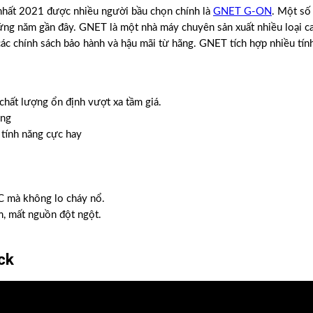
 nhất 2021 được nhiều người bầu chọn chính là
GNET G-ON
. Một số
ững năm gần đây. GNET là một nhà máy chuyên sản xuất nhiều loại ca
các chính sách bảo hành và hậu mãi từ hãng. GNET tích hợp nhiều tính
chất lượng ổn định vượt xa tầm giá.
ộng
 tính năng cực hay
 C mà không lo cháy nổ.
ạm, mất nguồn đột ngột.
ck