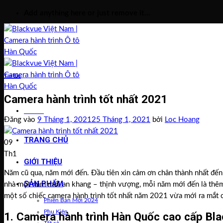
Bỏ
Add anything here or just remove it...
qua
nội
dung
Tin tức
Camera hành trình tốt nhất 2021
Menu
Đăng vào
9 Tháng 1, 2021
25 Tháng 1, 2021
bởi
Loc Hoang
TRANG CHỦ
09
Th1
GIỚI THIỆU
Năm cũ qua, năm mới đến. Đầu tiên xin cảm ơn chân thành nhất đế
SẢN PHẨM
nhà một năm mới an khang – thịnh vượng, mỗi năm mới đến là thêm
một số chiếc camera hành trình tốt nhất năm 2021 vừa mới ra mắt 
Phiên Bản Mới 2024
Phụ Kiện
1. Camera hành trình Hàn Quốc cao cấp B