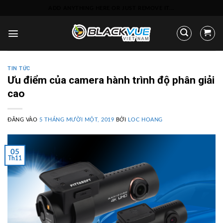
Bỏ
ADD ANYTHING HERE OR JUST REMOVE IT...
qua
nội
dung
TIN TỨC
Ưu điểm của camera hành trình độ phân giải
cao
ĐĂNG VÀO
5 THÁNG MƯỜI MỘT, 2019
BỞI
LOC HOANG
05
Th11