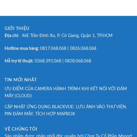
GIỚI THIỆU
Địa chỉ:
46E Trần Đình Xu, P. Cô Giang, Quận 1, TP.HCM
Hotline mua hàng:
0817.068.068 | 0826.068.068
Hỗ trợ kĩ thuật:
0368.393.068 | 0828.068.068
TIN MỚI NHẤT
ƯU ĐIỂM CỦA CAMERA HÀNH TRÌNH KHI KẾT NỐI VỚI ĐÁM
MÂY (CLOUD)
CẬP NHẬT ỨNG DỤNG BLACKVUE: LƯU ẢNH VÀO THƯ VIỆN,
PIN ĐÁM MÂY, TÍCH HỢP MAPBOX
VỀ CHÚNG TÔI
Sản phẩm được phân phối độc quyền bởi Công Ty Cổ Phần Msport