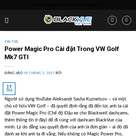
Bỏ
ADD ANYTHING HERE OR JUST REMOVE IT...
qua
nội
dung
TIN TỨC
Power Magic Pro Cài đặt Trong VW Golf
Mk7 GTI
ĐĂNG VÀO
19 THÁNG 5, 2017
BỞI
19
Th5
Người sử dụng YouTube Aleksandr Sasha Kuznetsov – và một
chủ sở hữu VW Golf – đã quyết định rằng đã đến lúc anh ta cài
đặt Power Magic Pro (Chế độ Đậu xe cho Blackwell dashcams,
thêm thông tin ở đây) để đi cùng với dashcam BlackVue của
mình. Lý do đằng sau quyết định của anh là đơn giản – ai đó đã
đánh xe khi anh ta đi vắng. Nếu không có Magic Power Pro,