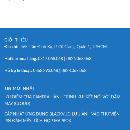
GIỚI THIỆU
Địa chỉ:
46E Trần Đình Xu, P. Cô Giang, Quận 1, TP.HCM
Hotline mua hàng:
0817.068.068 | 0826.068.068
Hỗ trợ kĩ thuật:
0368.393.068 | 0828.068.068
TIN MỚI NHẤT
ƯU ĐIỂM CỦA CAMERA HÀNH TRÌNH KHI KẾT NỐI VỚI ĐÁM
MÂY (CLOUD)
CẬP NHẬT ỨNG DỤNG BLACKVUE: LƯU ẢNH VÀO THƯ VIỆN,
PIN ĐÁM MÂY, TÍCH HỢP MAPBOX