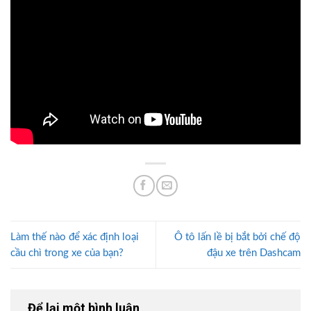
Làm thế nào để xác định loại
Ô tô lấn lề bị bắt bởi chế độ
cầu chì trong xe của bạn?
đậu xe trên Dashcam
Để lại một bình luận