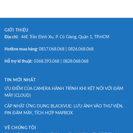
GIỚI THIỆU
Địa chỉ:
46E Trần Đình Xu, P. Cô Giang, Quận 1, TP.HCM
Hotline mua hàng:
0817.068.068 | 0826.068.068
Hỗ trợ kĩ thuật:
0368.393.068 | 0828.068.068
TIN MỚI NHẤT
ƯU ĐIỂM CỦA CAMERA HÀNH TRÌNH KHI KẾT NỐI VỚI ĐÁM
MÂY (CLOUD)
CẬP NHẬT ỨNG DỤNG BLACKVUE: LƯU ẢNH VÀO THƯ VIỆN,
PIN ĐÁM MÂY, TÍCH HỢP MAPBOX
VỀ CHÚNG TÔI