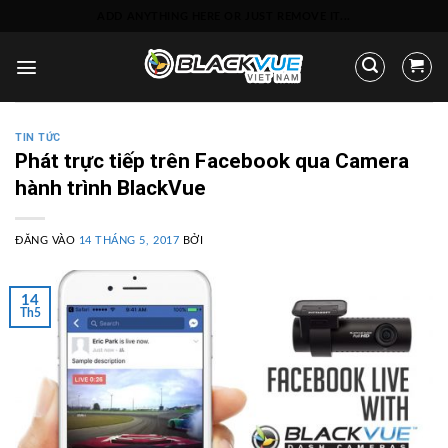
Bỏ
ADD ANYTHING HERE OR JUST REMOVE IT...
qua
nội
dung
TIN TỨC
Phát trực tiếp trên Facebook qua Camera
hành trình BlackVue
ĐĂNG VÀO
14 THÁNG 5, 2017
BỞI
14
Th5