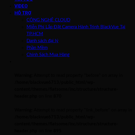
VIDEO
HỖ TRỢ
CÔNG NGHỆ CLOUD
Miễn Phí Lắp Đặt Camera Hành Trình BlackVue Tại
TP.HCM
Danh sách đại lý
Phần Mềm
Chính Sách Mua Hàng
Warning
: Attempt to read property "before" on array in
/home/blackvue6713/public_html/wp-
content/themes/flatsome/inc/structure/structure-
header.php
on line
870
Warning
: Attempt to read property "link_before" on array in
/home/blackvue6713/public_html/wp-
content/themes/flatsome/inc/structure/structure-
header.php
on line
895