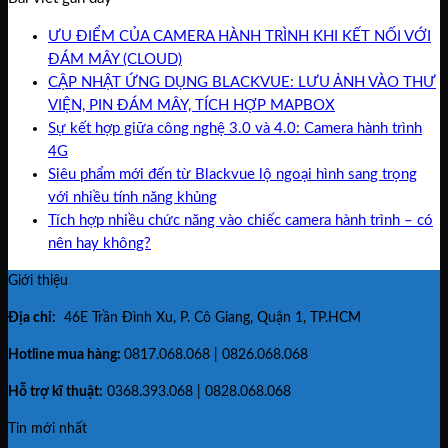
ƯU ĐIỂM CỦA CAMERA HÀNH TRÌNH KHI KẾT NỐI VỚI
ĐÁM MÂY (CLOUD)
CẬP NHẬT ỨNG DỤNG BLACKVUE: LƯU ẢNH VÀO THƯ
VIỆN, PIN ĐÁM MÂY, TÍCH HỢP MAPBOX
Sự kết hợp giữa công nghệ 3.0 và 4.0: Camera hành trình
4G
Siêu phẩm mới đến từ Blackvue lộ ngoại hình sang trọng
với nhiều tính năng khủng
Tích hợp nhiều chức năng vào chiếc camera hành trình – có
nên hay không?
Giới thiệu
Địa chỉ:
46E Trần Đình Xu, P. Cô Giang, Quận 1, TP.HCM
Hotline mua hàng:
0817.068.068 | 0826.068.068
Hỗ trợ kĩ thuật:
0368.393.068 | 0828.068.068
Tin mới nhất