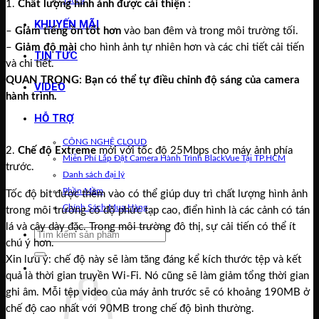
Tất cả
1.
Chất lượng hình ảnh được cải thiện
:
KHUYẾN MÃI
–
Giảm tiếng ồn tốt hơn
vào ban đêm và trong môi trường tối.
–
Giảm độ mài
cho hình ảnh tự nhiên hơn và các chi tiết cải tiến
TIN TỨC
và chi tiết.
QUAN TRỌNG: Bạn có thể tự điều chỉnh độ sáng của camera
VIDEO
hành trình.
HỖ TRỢ
CÔNG NGHỆ CLOUD
2.
Chế độ Extreme
mới
với tốc độ 25Mbps cho máy ảnh phía
Miễn Phí Lắp Đặt Camera Hành Trình BlackVue Tại TP.HCM
trước.
Danh sách đại lý
Phần Mềm
Tốc độ bit được thêm vào có thể giúp duy trì chất lượng hình ảnh
Chính Sách Mua Hàng
trong môi trường có độ phức tạp cao, điển hình là các cảnh có tán
lá và cây dày đặc.
Trong môi trường đô thị, sự cải tiến có thể ít
Tìm
chú ý hơn.
kiếm:
Xin lưu ý: chế độ này sẽ làm tăng đáng kể kích thước tệp và kết
Giỏ hàng /
0
₫
quả là thời gian truyền Wi-Fi.
Nó cũng sẽ làm giảm tổng thời gian
ghi âm.
Mỗi tệp video của máy ảnh trước sẽ có khoảng 190MB ở
chế độ cao nhất với 90MB trong chế độ bình thường.