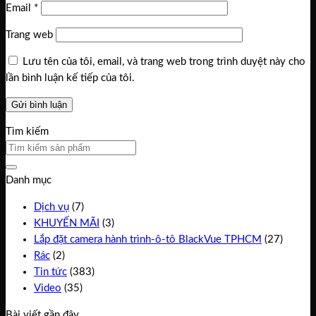
Email
*
Trang web
Lưu tên của tôi, email, và trang web trong trình duyệt này cho
lần bình luận kế tiếp của tôi.
Tìm kiếm
Danh mục
Dịch vụ
(7)
KHUYẾN MÃI
(3)
Lắp đặt camera hành trình-ô-tô BlackVue TPHCM
(27)
Rác
(2)
Tin tức
(383)
Video
(35)
Bài viết gần đây