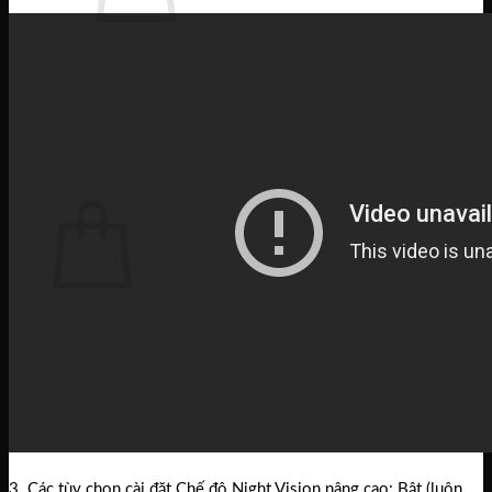
Chưa có sản phẩm trong giỏ hàng.
Quay trở lại cửa hàng
Tìm
kiếm:
Giỏ hàng
Chưa có sản phẩm trong giỏ hàng.
Quay trở lại cửa hàng
3. Các tùy chọn cài đặt Chế độ Night Vision nâng cao: Bật (luôn