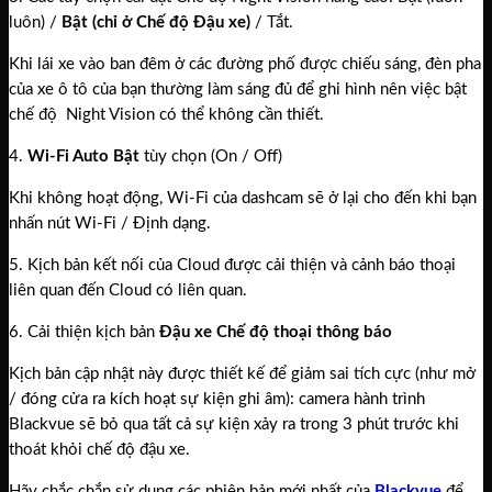
luôn) /
Bật (chỉ ở Chế độ Đậu xe)
/ Tắt.
Khi lái xe vào ban đêm ở các đường phố được chiếu sáng, đèn pha
của xe ô tô của bạn thường làm sáng đủ để ghi hình nên việc bật
chế độ Night Vision có thể không cần thiết.
4.
Wi-Fi Auto Bật
tùy chọn (On / Off)
Khi không hoạt động, Wi-Fi của dashcam sẽ ở lại cho đến khi bạn
nhấn nút Wi-Fi / Định dạng.
5.
Kịch bản kết nối của Cloud được cải thiện và cảnh báo thoại
liên quan đến Cloud có liên quan.
6.
Cải thiện kịch bản
Đậu xe Chế độ thoại thông báo
Kịch bản cập nhật này được thiết kế để giảm sai tích cực (như mở
/ đóng cửa ra kích hoạt sự kiện ghi âm): camera hành trình
Blackvue sẽ bỏ qua tất cả sự kiện xảy ra trong 3 phút trước khi
thoát khỏi chế độ đậu xe.
Hãy chắc chắn sử dụng các phiên bản mới nhất của
Blackvue
để