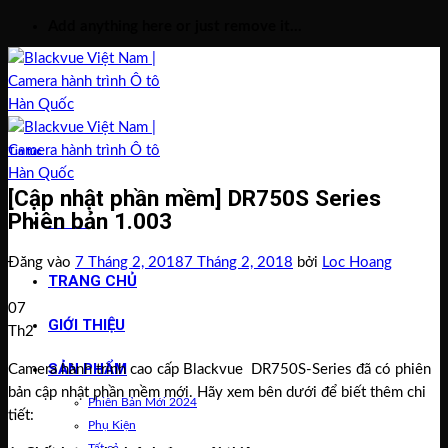
Bỏ
Add anything here or just remove it...
qua
nội
dung
Tin tức
[Cập nhật phần mềm] DR750S Series
Phiên bản 1.003
Menu
Đăng vào
7 Tháng 2, 2018
7 Tháng 2, 2018
bởi
Loc Hoang
TRANG CHỦ
07
GIỚI THIỆU
Th2
SẢN PHẨM
Camera hành trình cao cấp Blackvue DR750S-Series đã có phiên
bản cập nhật phần mềm mới. Hãy xem bên dưới để biết thêm chi
Phiên Bản Mới 2024
tiết:
Phụ Kiện