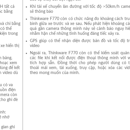
Khi tài xế chuyển làn đường với tốc độ >50km/h cam
H tất cả
sẽ thông báo
ắc bằng
Thinkware F770 còn có chức năng đo khoảng cách tr
bình giữa xe trước và xe sau. Nếu phát hiện khoảng c
và chỉ bằng
quá gần camera thông minh này sẽ cảnh báo nguy hi
 có thể
nhằm hặn chế những tình huống đáng tiếc xảy ra.
kiện trong
GPS giúp có thể nhận diện được bản đồ và tốc độ t
video
xe hiển thị
Ngoài ra, Thinkware F770 còn có thể kiểm soát quản
các file khi kết nối được điện thoại thông minh với w
h bảng,
tích hợp sẵn. Đồng thời cho phép người dùng có t
 hoạc xem
thoải mái xem, tải xuống, truy cập, hoặc xóa các vi
dùng để kết
theo mong muốn của mình.
m video dù
u có va
uồn điện
Camera còn
cho ghi đè
inh:
ẻ nhớ
 gian ghi