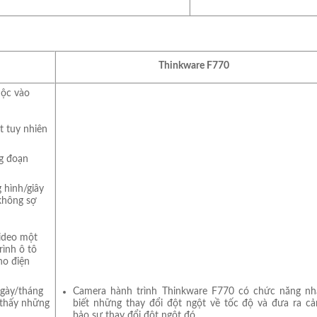
Thinkware F770
uộc vào
t tuy nhiên
ng đoạn
 hình/giây
không sợ
video một
rình ô tô
ho điện
Camera hành trình Thinkware F770 có chức năng nh
ngày/tháng
biết những thay đổi đột ngột về tốc độ và đưa ra c
 thấy những
bảo sự thay đổi đột ngột đó.