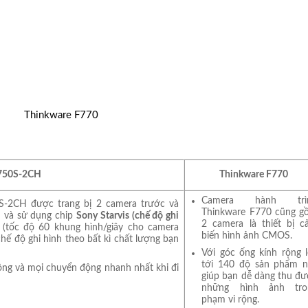
Thinkware F770
750S-2CH
Thinkware F770
Camera hành trì
S-2CH được trang bị 2 camera trước và
Thinkware F770 cũng g
D và sử dụng chip
Sony Starvis (chế độ ghi
2 camera là thiết bị c
(tốc độ 60 khung hình/giây cho camera
biến hình ảnh CMOS.
chế độ ghi hình theo bất kì chất lượng bạn
Với góc ống kính rộng 
tới 140 độ sản phẩm n
ộng và mọi chuyển động nhanh nhất khi đi
giúp bạn dễ dàng thu đ
những hình ảnh tro
phạm vi rộng.