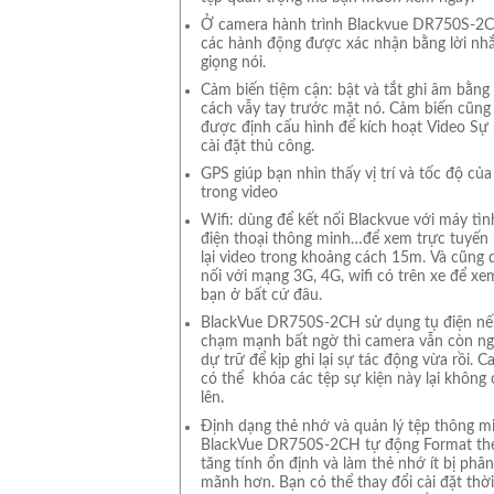
Ở camera hành trình Blackvue DR750S-2C
các hành động được xác nhận bằng lời nh
giọng nói.
Cảm biến tiệm cận: bật và tắt ghi âm bằng 
cách vẫy tay trước mặt nó. Cảm biến cũng
được định cấu hình để kích hoạt Video Sự 
cài đặt thủ công.
GPS giúp bạn nhìn thấy vị trí và tốc độ của 
trong video
Wifi: dùng để kết nối Blackvue với máy tìn
điện thoại thông minh…để xem trực tuyến
lại video trong khoảng cách 15m. Và cũng 
nối với mạng 3G, 4G, wifi có trên xe để xe
bạn ở bất cứ đâu.
BlackVue DR750S-2CH sử dụng tụ điện nế
chạm mạnh bất ngờ thì camera vẫn còn ng
dự trữ để kịp ghi lại sự tác động vừa rồi. 
có thể khóa các tệp sự kiện này lại không 
lên.
Định dạng thẻ nhớ và quản lý tệp thông m
BlackVue DR750S-2CH tự động Format th
tăng tính ổn định và làm thẻ nhớ ít bị phân
mãnh hơn. Bạn có thể thay đổi cài đặt thời