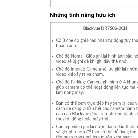
Những tính năng hữu ích
Blackvue DR750S-2CH
Có 3 chế độ ghi khác nhau tự động tùy th
hoàn cảnh:
Chế độ Nomal: Giúp ghi lại hình ảnh sắc né
video sẽ bị ghi đè khi ghi đầy thẻ nhớ.
Chế độ Impact: Camera sẽ lưu giữ lại nhữ
video khi xảy ra va chạm.
Chế độ Parking: Camera ghi hình ở 4 khung
giúp camera có thể hoạt động liên tục mà 
làm nóng máy.
Bạn có thể xem trực tiếp hay xem lại các 
cách dễ dàng vì hầu hết các camera hành t
cao cấp Blackvue đều có trình xem dành c
thoại di động hoặc máy tính.
Các tệp video ghi lại được đánh dấu theo 
và giờ phù hợp để bạn có thể dễ dàng tìm
tệp quan trọng mà bạn muốn xem ngay.