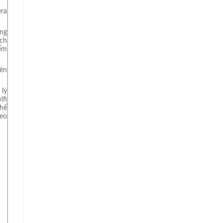
era
ung
ách
ểm
rên
 lý
ifi
hể
deo