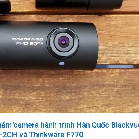
hẩm"camera hành trình Hàn Quốc Blackvu
2CH và Thinkware F770