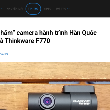
KHUYẾN MÃI
TIN TỨC
VIDEO
HỖ TRỢ
phẩm” camera hành trình Hàn Quốc
à Thinkware F770
HOANG