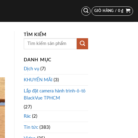
GIỎ HÀNG /
0
₫
TÌM KIẾM
DANH MỤC
Dịch vụ
(7)
KHUYẾN MÃI
(3)
Lắp đặt camera hành trình-ô-tô
BlackVue TPHCM
(27)
Rác
(2)
Tin tức
(383)