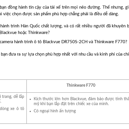
bạn đồng hành tin cậy của tài xế trên mọi nẻo đường. Thế nhưng, g
hì việc chọn được sản phẩm phù hợp chẳng phải là điều dễ dàng.
hành trình Hàn Quốc chất lượng, và có rất nhiều người đã khuyên 
 Blackvue hoặc Thinkware?
 camera hành trình ô tô Blackvue DR750S-2CH và Thinkware F770?
 bạn đưa ra sự lựa chọn phù hợp nhất với nhu cầu và kinh phí của ch
Thinkware F770
 trang, dễ lắp
Kích thước lớn hơn Blackvue, đảm bảo được tính t
.
mỹ khi bạn lắp đặt trên chiếc xe của mình.
dòng xe ô tô
Có ngoại hình ấn tượng