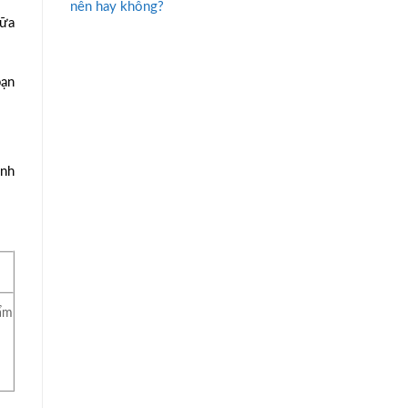
nên hay không?
iữa
bạn
ính
hẩm