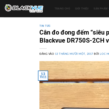
Bỏ
qua
TRANG CHỦ
GIỚI THIỆU
SẢN PHẨM
nội
dung
TIN TỨC
Cân đo đong đếm “siêu 
Blackvue DR750S-2CH v
ĐĂNG VÀO
13 THÁNG MƯỜI MỘT, 2017
BỞI
LOC 
13
Th11