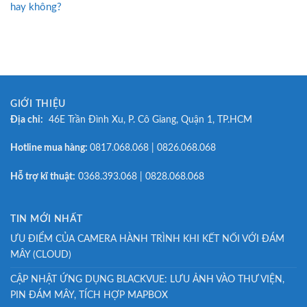
hay không?
GIỚI THIỆU
Địa chỉ:
46E Trần Đình Xu, P. Cô Giang, Quận 1, TP.HCM
Hotline mua hàng:
0817.068.068 | 0826.068.068
Hỗ trợ kĩ thuật:
0368.393.068 | 0828.068.068
TIN MỚI NHẤT
ƯU ĐIỂM CỦA CAMERA HÀNH TRÌNH KHI KẾT NỐI VỚI ĐÁM
MÂY (CLOUD)
CẬP NHẬT ỨNG DỤNG BLACKVUE: LƯU ẢNH VÀO THƯ VIỆN,
PIN ĐÁM MÂY, TÍCH HỢP MAPBOX