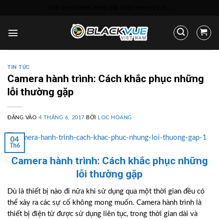
Bỏ
ADD ANYTHING HERE OR JUST REMOVE IT...
qua
nội
dung
TIN TỨC
Camera hành trình: Cách khắc phục những
lỗi thường gặp
ĐĂNG VÀO
4 THÁNG 6, 2017
BỞI
LOC HOANG
04
Th6
Camera hành trình: Cách khắc phục những
lỗi thường gặp
Dù là thiết bị nào đi nữa khi sử dụng qua một thời gian đều có
thể xảy ra các sự cố không mong muốn. Camera hành trình là
thiết bị điện tử được sử dụng liên tục, trong thời gian dài và