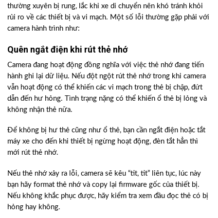
thường xuyên bị rung, lắc khi xe di chuyển nên khó tránh khỏi
rủi ro về các thiết bị và vi mạch. Một số lỗi thường gặp phải với
camera hành trình như:
Quên ngắt điện khi rút thẻ nhớ
Camera đang hoạt động đồng nghĩa với việc thẻ nhớ đang tiến
hành ghi lại dữ liệu. Nếu đột ngột rút thẻ nhớ trong khi camera
vẫn hoạt động có thể khiến các vi mạch trong thẻ bị chập, đứt
dẫn đến hư hỏng. Tình trạng nặng có thể khiến ổ thẻ bị lỏng và
không nhận thẻ nữa.
Để không bị hư thẻ cũng như ổ thẻ, bạn cần ngắt điện hoặc tắt
máy xe cho đến khi thiết bị ngừng hoạt động, đèn tắt hẳn thì
mới rút thẻ nhớ.
Nếu thẻ nhớ xảy ra lỗi, camera sẽ kêu “tit, tit” liên tục, lúc này
bạn hãy format thẻ nhớ và copy lại firmware gốc của thiết bị.
Nếu không khắc phục được, hãy kiểm tra xem đầu đọc thẻ có bị
hỏng hay không.