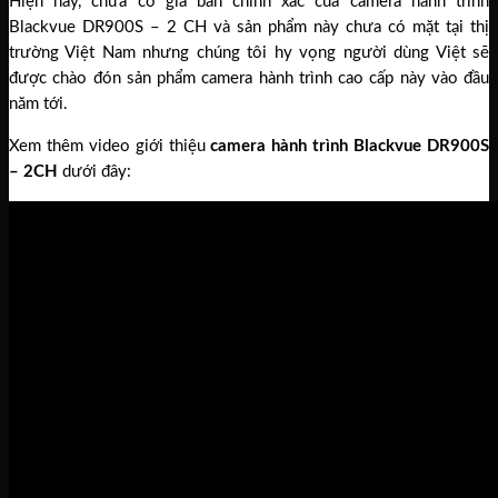
Hiện nay, chưa có giá bán chính xác của camera hành trình
Blackvue DR900S – 2 CH và sản phẩm này chưa có mặt tại thị
trường Việt Nam nhưng chúng tôi hy vọng người dùng Việt sẽ
được chào đón sản phẩm camera hành trình cao cấp này vào đầu
năm tới.
Xem thêm video giới thiệu
camera hành trình Blackvue DR900S
– 2CH
dưới đây: