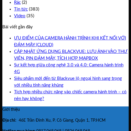
Rác
(2)
Tin tức
(383)
Video
(35)
Bài viết gần đây
ƯU ĐIỂM CỦA CAMERA HÀNH TRÌNH KHI KẾT NỐI VỚI
ĐÁM MÂY (CLOUD)
CẬP NHẬT ỨNG DỤNG BLACKVUE: LƯU ẢNH VÀO THƯ
VIỆN, PIN ĐÁM MÂY, TÍCH HỢP MAPBOX
Sự kết hợp giữa công nghệ 3.0 và 4.0: Camera hành trình
4G
Siêu phẩm mới đến từ Blackvue lộ ngoại hình sang trọng
với nhiều tính năng khủng
Tích hợp nhiều chức năng vào chiếc camera hành trình – có
nên hay không?
Giới thiệu
Địa chỉ:
46E Trần Đình Xu, P. Cô Giang, Quận 1, TP.HCM