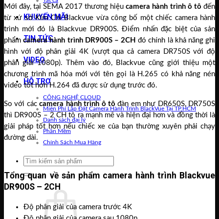
Tất cả
Mới đây, tại SEMA 2017 thương hiệu
camera hành trình ô tô
đến
KHUYẾN MÃI
từ xứ sở Kim Chi Blackvue vừa công bố một chiếc camera hành
trình mới đó là Blackvue DR900S. Điểm nhấn đặc biệt của sản
TIN TỨC
phẩm
camera hành trình DR900S – 2CH
đó chính là khả năng ghi
hình với độ phân giải 4K (vượt qua cả camera DR750S với độ
VIDEO
phân giải 1080p). Thêm vào đó, Blackvue cũng giới thiệu một
chương trình mã hóa mới với tên gọi là H.265 có khả năng nén
HỖ TRỢ
video tốt hơn H.264 đã được sử dụng trước đó.
CÔNG NGHỆ CLOUD
So với các
camera hành trình ô tô
đàn em như DR650S, DR750S
Miễn Phí Lắp Đặt Camera Hành Trình BlackVue Tại TP.HCM
thì DR900S – 2 CH tỏ ra mạnh mẽ và hiện đại hơn và đồng thời là
Danh sách đại lý
giải pháp tốt hơn nếu chiếc xe của bạn thường xuyên phải chạy
Phần Mềm
đường dài.
Chính Sách Mua Hàng
Tìm
kiếm:
Tổng quan về sản phẩm camera hành trình Blackvue
Giỏ hàng /
0
₫
DR900S – 2CH
Độ phân giải của camera trước 4K
Độ phân giải của camera sau 1080p