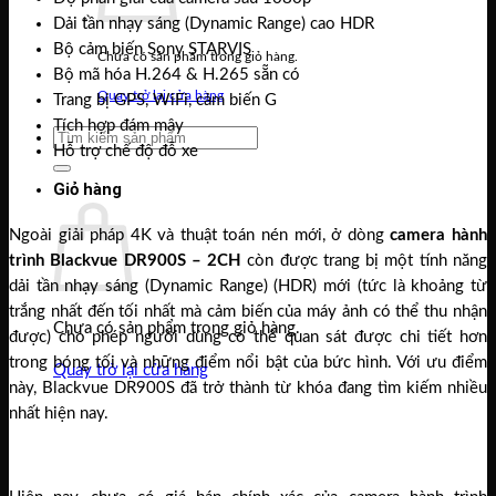
Dải tần nhạy sáng (Dynamic Range) cao HDR
Bộ cảm biến Sony STARVIS
Chưa có sản phẩm trong giỏ hàng.
Bộ mã hóa H.264 & H.265 sẵn có
Quay trở lại cửa hàng
Trang bị GPS, WiFi, cảm biến G
Tích hợp đám mây
Tìm
Hỗ trợ chế độ đỗ xe
kiếm:
Giỏ hàng
Ngoài giải pháp 4K và thuật toán nén mới, ở dòng
camera hành
trình Blackvue DR900S – 2CH
còn được trang bị một tính năng
dải tần nhạy sáng (Dynamic Range) (HDR) mới (tức là khoảng từ
trắng nhất đến tối nhất mà cảm biến của máy ảnh có thể thu nhận
Chưa có sản phẩm trong giỏ hàng.
được) cho phép người dùng có thể quan sát được chi tiết hơn
trong bóng tối và những điểm nổi bật của bức hình. Với ưu điểm
Quay trở lại cửa hàng
này, Blackvue DR900S đã trở thành từ khóa đang tìm kiếm nhiều
nhất hiện nay.