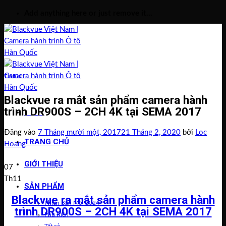
Bỏ
Add anything here or just remove it...
qua
nội
dung
Tin tức
Blackvue ra mắt sản phẩm camera hành
trình DR900S – 2CH 4K tại SEMA 2017
Menu
Đăng vào
7 Tháng mười một, 2017
21 Tháng 2, 2020
bởi
Loc
TRANG CHỦ
Hoang
GIỚI THIỆU
07
Th11
SẢN PHẨM
Blackvue ra mắt sản phẩm camera hành
Phiên Bản Mới 2024
trình DR900S – 2CH 4K tại SEMA 2017
Phụ Kiện