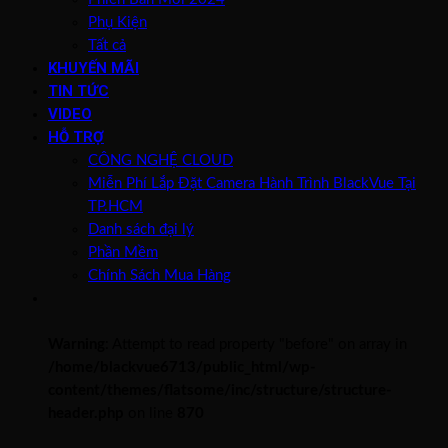
Phụ Kiện
Tất cả
KHUYẾN MÃI
TIN TỨC
VIDEO
HỖ TRỢ
CÔNG NGHỆ CLOUD
Miễn Phí Lắp Đặt Camera Hành Trình BlackVue Tại
TP.HCM
Danh sách đại lý
Phần Mềm
Chính Sách Mua Hàng
Warning
: Attempt to read property "before" on array in
/home/blackvue6713/public_html/wp-
content/themes/flatsome/inc/structure/structure-
header.php
on line
870