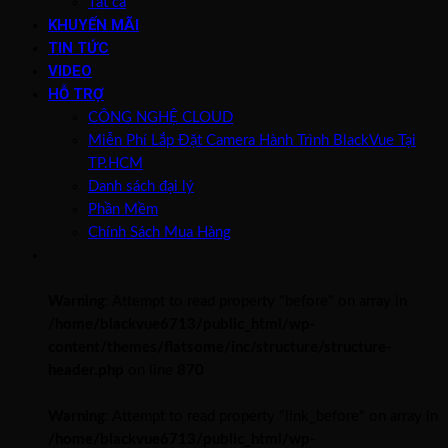
Tất cả
KHUYẾN MÃI
TIN TỨC
VIDEO
HỖ TRỢ
CÔNG NGHỆ CLOUD
Miễn Phí Lắp Đặt Camera Hành Trình BlackVue Tại
TP.HCM
Danh sách đại lý
Phần Mềm
Chính Sách Mua Hàng
Warning
: Attempt to read property "before" on array in
/home/blackvue6713/public_html/wp-
content/themes/flatsome/inc/structure/structure-
header.php
on line
870
Warning
: Attempt to read property "link_before" on array in
/home/blackvue6713/public_html/wp-