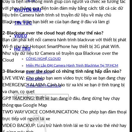
Tất cả
Đây là tiện ích thông minh giúp con người và chiếc xe tương tác
với nhau thông qua điện toán đám mây bằng cách: tất cả các dữ
KHUYẾN MÃI
liệu trên Camera hành trình sẽ truyền dữ liệu về máy chủ
Blackvue. Giúp bạn biết xe của bạn đang ở đâu và làm gì
TIN TỨC
2-Blackvue over the cloud hoạt động như thế nào?
VIDEO
Bạn cần phải kết nối camera hành trình blackvue với thiết bị phát
Wi-fi như bật Hotspot SmartPhone hay thiết bị 3G phát Wifi.
HỖ TRỢ
Như vậy dữ liệu từ Camera sẽ truyền qua Blackvue over the
CÔNG NGHỆ CLOUD
Cloud
Miễn Phí Lắp Đặt Camera Hành Trình BlackVue Tại TP.HCM
3-Blackvue over the cloud có những tính năng hấp dẫn nào?
Danh sách đại lý
LIVE VIEW: Cho phép bạn xem video trực tiếp xe bạn đang chạy
Phần Mềm
EMERGENCY ALARM: Cảnh báo từ xa khi xe bạn ở tình trạng bị
Chính Sách Mua Hàng
va chạm, cọ quẹt
Tìm
GPS TRACKING: Biết xe bạn đang ở đâu, đang dừng hay chạy
kiếm:
thông qua Google Map
Giỏ hàng /
0
₫
TWO WAY VOICE COMMUNICATION: Cho phép bạn đàm thoại
trực tiếp với người lái xe
VIDEO BACKUP: Lưu trữ hành trình lái xe từ xa vào thẻ nhớ hay