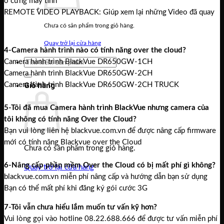
ổ cứng máy tính
REMOTE VIDEO PLAYBACK: Giúp xem lại những Video đã quay
Chưa có sản phẩm trong giỏ hàng.
Quay trở lại cửa hàng
4-Camera hành trình nào có tính năng over the cloud?
Camera hành trình BlackVue DR650GW-1CH
Tìm
Camera hành trình BlackVue DR650GW-2CH
kiếm:
Giỏ hàng
Camera hành trình BlackVue DR650GW-2CH TRUCK
5-Tôi đã mua Camera hành trình BlackVue nhưng camera của
tôi không có tính năng Over the Cloud?
Bạn vui lòng liên hệ blackvue.com.vn để được nâng cấp firmware
mới có tính năng Blackvue over the Cloud
Chưa có sản phẩm trong giỏ hàng.
6-Nâng cấp phần mềm Over the Cloud có bị mất phí gì không?
Quay trở lại cửa hàng
blackvue.com.vn miễn phí nâng cấp và hướng dẫn bạn sử dụng
Bạn có thể mất phí khi đăng ký gói cước 3G
7-Tôi vẫn chưa hiểu lắm muốn tư vấn kỹ hơn?
Vui lòng gọi vào hotline 08.22.688.666 để được tư vấn miễn phí