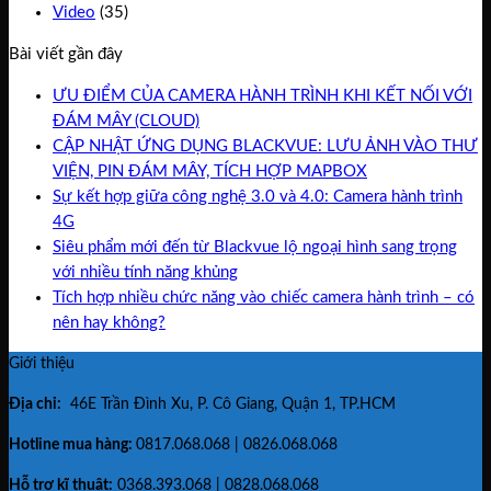
Video
(35)
Bài viết gần đây
ƯU ĐIỂM CỦA CAMERA HÀNH TRÌNH KHI KẾT NỐI VỚI
ĐÁM MÂY (CLOUD)
CẬP NHẬT ỨNG DỤNG BLACKVUE: LƯU ẢNH VÀO THƯ
VIỆN, PIN ĐÁM MÂY, TÍCH HỢP MAPBOX
Sự kết hợp giữa công nghệ 3.0 và 4.0: Camera hành trình
4G
Siêu phẩm mới đến từ Blackvue lộ ngoại hình sang trọng
với nhiều tính năng khủng
Tích hợp nhiều chức năng vào chiếc camera hành trình – có
nên hay không?
Giới thiệu
Địa chỉ:
46E Trần Đình Xu, P. Cô Giang, Quận 1, TP.HCM
Hotline mua hàng:
0817.068.068 | 0826.068.068
Hỗ trợ kĩ thuật:
0368.393.068 | 0828.068.068