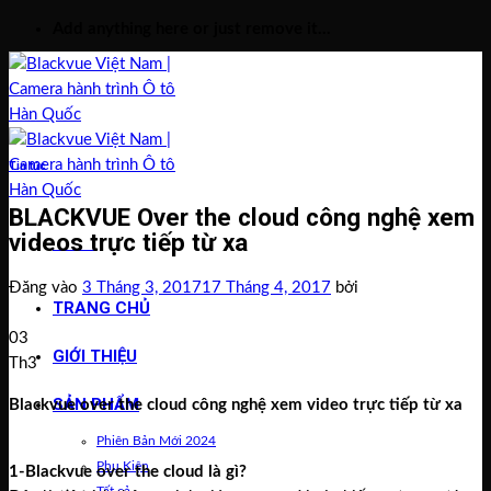
Bỏ
Add anything here or just remove it...
qua
nội
dung
Tin tức
BLACKVUE Over the cloud công nghệ xem
videos trực tiếp từ xa
Menu
Đăng vào
3 Tháng 3, 2017
17 Tháng 4, 2017
bởi
TRANG CHỦ
03
GIỚI THIỆU
Th3
SẢN PHẨM
Blackvue over the cloud công nghệ xem video trực tiếp từ xa
Phiên Bản Mới 2024
Phụ Kiện
1-Blackvue over the cloud là gì?