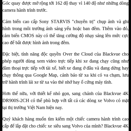
Góc quay được mở rộng tới 162 độ thay vì 140 độ như những dòng
camera hành trình trước.
Cảm biến cao cấp Sony STARVIS "chuyên trị" chụp ảnh và ghi
hình trong môi trường ánh sáng yếu hoặc ban đêm. Thêm vào đó,
cảm biến CMOS này có thể tăng cường độ nhạy sáng lên mức cực
cao để bắt được hình ảnh trong đêm.
Đặc biệt, tính năng độc quyền Over the Cloud của Blackvue cho
phép người dùng xem video trực tiếp khi xe đang chạy cũng như
đàm thoại trực tiếp với tài xế, biết xe đang ở đâu và đang dừng hay
chạy thông qua Google Map, cảnh báo từ xa khi có va chạm, lưu
trữ hành trình lái xe từ xa vào thẻ nhớ hay ổ cứng máy tính.
Hơn thế nữa, với thiết kế nhỏ gọn, sang chảnh của Blackvue 4K
DR900S-2CH có thể phù hợp với tất cả các dòng xe Volvo có mặt
tại thị trường Việt Nam hiện nay.
Quý khách hàng muốn tìm kiếm một chiếc camera hành trình cao
cấp để lắp đặt cho chiếc xe siêu sang Volvo của mình? Blackvue 4K