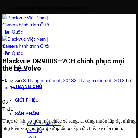
Bỏ
Add anything here or just remove it...
qua
nội
dung
Tin tức
Blackvue DR900S–2CH chinh phục mọi
thế hệ Volvo
Menu
Đăng vào
8 Tháng mười một, 2018
8 Tháng mười một, 2018
bởi
TRANG CHỦ
Loc Hoang
GIỚI THIỆU
08
Th11
SẢN PHẨM
Thực tế, khi sở hữu một chiếc xế sang, ai cũng muốn lắp đặt những
Phiên Bản Mới 2024
phụ kiện sao cho tương xứng đẳng cấp với chiếc xe của mình.
Phụ Kiện