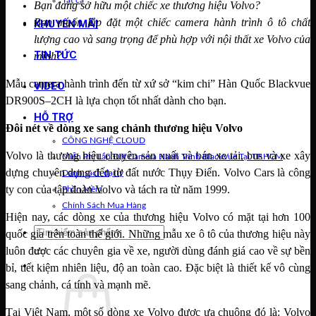
Tất cả
Bạn đang sở hữu một chiếc xe thương hiệu Volvo?
Bạn muốn lắp đặt một chiếc camera hành trình ô tô chất
KHUYẾN MÃI
lượng cao và sang trọng để phù hợp với nội thất xe Volvo của
TIN TỨC
mình?
Mẫu camera hành trình đến từ xứ sở “kim chi” Hàn Quốc Blackvue
VIDEO
DR900S–2CH là lựa chọn tốt nhất dành cho bạn.
HỖ TRỢ
Đôi nét về dòng xe sang chảnh thương hiệu Volvo
CÔNG NGHỆ CLOUD
Volvo là thương hiệu chuyên sản xuất và bán xe tải, bus và xe xây
Miễn Phí Lắp Đặt Camera Hành Trình BlackVue Tại TP.HCM
dựng chuyên dụng đến từ đất nước Thụy Điển. Volvo Cars là công
Danh sách đại lý
ty con của tập đoàn Volvo và tách ra từ năm 1999.
Phần Mềm
Chính Sách Mua Hàng
Hiện nay, các dòng xe của thương hiệu Volvo có mặt tại hơn 100
Tìm
quốc gia trên toàn thế giới. Những mẫu xe ô tô của thương hiệu này
kiếm:
luôn được các chuyên gia về xe, người dùng đánh giá cao về sự bền
Giỏ hàng /
0
₫
bỉ, tiết kiệm nhiên liệu, độ an toàn cao. Đặc biệt là thiết kế vô cùng
sang chảnh, cá tính và mạnh mẽ.
Tại Việt Nam, một số dòng xe Volvo được ưa chuộng đó là: Volvo