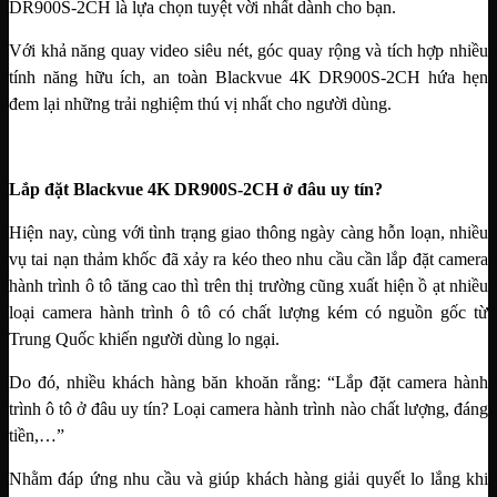
DR900S-2CH là lựa chọn tuyệt vời nhất dành cho bạn.
Với khả năng quay video siêu nét, góc quay rộng và tích hợp nhiều
tính năng hữu ích, an toàn Blackvue 4K DR900S-2CH hứa hẹn
đem lại những trải nghiệm thú vị nhất cho người dùng.
Lắp đặt Blackvue 4K DR900S-2CH ở đâu uy tín?
Hiện nay, cùng với tình trạng giao thông ngày càng hỗn loạn, nhiều
vụ tai nạn thảm khốc đã xảy ra kéo theo nhu cầu cần lắp đặt camera
hành trình ô tô tăng cao thì trên thị trường cũng xuất hiện ồ ạt nhiều
loại camera hành trình ô tô có chất lượng kém có nguồn gốc từ
Trung Quốc khiến người dùng lo ngại.
Do đó, nhiều khách hàng băn khoăn rằng: “Lắp đặt camera hành
trình ô tô ở đâu uy tín? Loại camera hành trình nào chất lượng, đáng
tiền,…”
Nhằm đáp ứng nhu cầu và giúp khách hàng giải quyết lo lắng khi