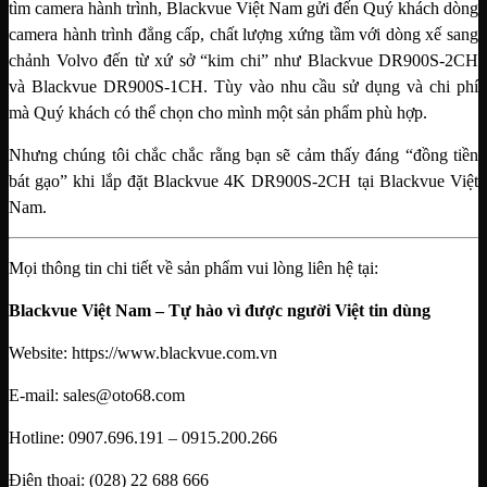
tìm camera hành trình, Blackvue Việt Nam gửi đến Quý khách dòng
camera hành trình đẳng cấp, chất lượng xứng tầm với dòng xế sang
chảnh Volvo đến từ xứ sở “kim chi” như Blackvue DR900S-2CH
và Blackvue DR900S-1CH. Tùy vào nhu cầu sử dụng và chi phí
mà Quý khách có thể chọn cho mình một sản phẩm phù hợp.
Nhưng chúng tôi chắc chắc rằng bạn sẽ cảm thấy đáng “đồng tiền
bát gạo” khi lắp đặt Blackvue 4K DR900S-2CH tại Blackvue Việt
Nam.
Mọi thông tin chi tiết về sản phẩm vui lòng liên hệ tại:
Blackvue Việt Nam – Tự hào vì được người Việt tin dùng
Website: https://www.blackvue.com.vn
E-mail: sales@oto68.com
Hotline: 0907.696.191 – 0915.200.266
Điện thoại: (028) 22 688 666