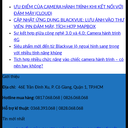
ƯU ĐIỂM CỦA CAMERA HÀNH TRÌNH KHI KẾT NỐI VỚI
ĐÁM MÂY (CLOUD)
CẬP NHẬT ỨNG DỤNG BLACKVUE: LƯU ẢNH VÀO THƯ
VIỆN, PIN ĐÁM MÂY, TÍCH HỢP MAPBOX
Sự kết hợp giữa công nghệ 3.0 và 4.0: Camera hành trình
4G
Siêu phẩm mới đến từ Blackvue lộ ngoại hình sang trọng
với nhiều tính năng khủng
Tích hợp nhiều chức năng vào chiếc camera hành trình – có
nên hay không?
Giới thiệu
Địa chỉ:
46E Trần Đình Xu, P. Cô Giang, Quận 1, TP.HCM
Hotline mua hàng:
0817.068.068 | 0826.068.068
Hỗ trợ kĩ thuật:
0368.393.068 | 0828.068.068
Tin mới nhất