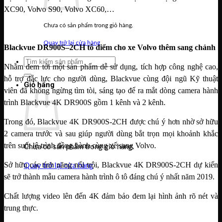
XC90, Volvo S90, Volvo XC60,…
Chưa có sản phẩm trong giỏ hàng.
Quay trở lại cửa hàng
Blackvue DR900S–2CH tô điểm cho xe Volvo thêm sang chảnh
Tìm
Nhằm đem tới một sản phẩm dễ sử dụng, tích hợp công nghệ cao,
kiếm:
hỗ trợ đắc lực cho người dùng, Blackvue cùng đội ngũ Kỹ thuật
Giỏ hàng
viên đã không ngừng tìm tòi, sáng tạo để ra mắt dòng camera hành
trình Blackvue 4K DR900S gồm 1 kênh và 2 kênh.
Trong đó, Blackvue 4K DR900S-2CH được chú ý hơn nhờ sở hữu
2 camera trước và sau giúp người dùng bắt trọn mọi khoảnh khắc
trên suốt lộ trình đồng hành cùng xế sang Volvo.
Chưa có sản phẩm trong giỏ hàng.
Sở hữu các tính năng nổi trội, Blackvue 4K DR900S-2CH dự kiến
Quay trở lại cửa hàng
sẽ trở thành mẫu camera hành trình ô tô đáng chú ý nhất năm 2019.
Chất lượng video lên đến 4K đảm bảo đem lại hình ảnh rõ nét và
trung thực.