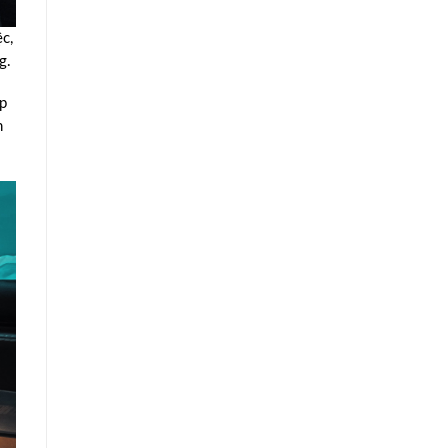
c,
g.
ập
n