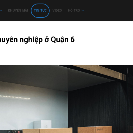
KHUYẾN MÃI
TIN TỨC
VIDEO
HỖ TRỢ
huyên nghiệp ở Quận 6