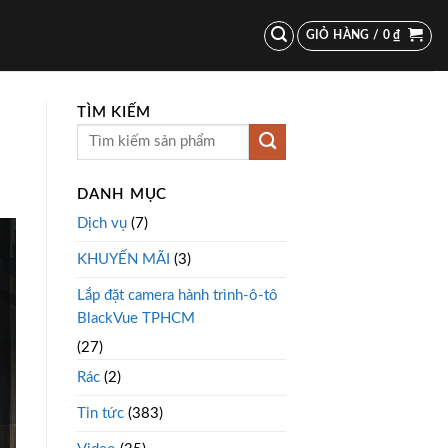
GIỎ HÀNG /
0
₫
TÌM KIẾM
DANH MỤC
Dịch vụ
(7)
KHUYẾN MÃI
(3)
Lắp đặt camera hành trình-ô-tô
BlackVue TPHCM
(27)
Rác
(2)
Tin tức
(383)