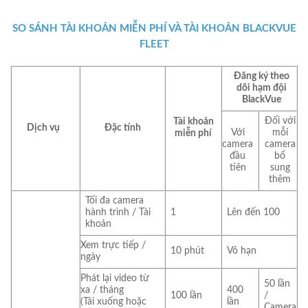
SO SÁNH TÀI KHOẢN MIỄN PHÍ VÀ TÀI KHOẢN BLACKVUE
FLEET
Đăng ký theo
dõi hạm đội
BlackVue
Đối với
Tài khoản
Dịch vụ
Đặc tính
Với
mỗi
miễn phí
camera
camera
đầu
bổ
tiên
sung
thêm
Tối đa camera
hành trình / Tài
1
Lên đến 100
khoản
Xem trực tiếp /
10 phút
Vô hạn
ngày
Phát lại video từ
50 lần
xa / tháng
400
100 lần
/
(Tải xuống hoặc
lần
Camera