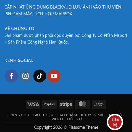
CẬP NHẬT ỨNG DỤNG BLACKVUE: LƯU ẢNH VÀO THƯ VIỆN,
PIN ĐÁM MÂY, TÍCH HỢP MAPBOX
VỀ CHÚNG TÔI
Sản phẩm được phân phối độc quyền bởi Công Ty Cổ Phần Msport
– Sản Phẩm Công Nghệ Hàn Quốc.
KÊNH SOCIAL
Visa
PayPal
Stripe
MasterCard
Cash
On
TRANG CHỦ
GIỚI THIỆU
SẢN PHẨM
KHUYẾN MÃI
TIN TỨC
Delivery
VIDEO
HỖ TRỢ
Copyright 2026 ©
Flatsome Theme