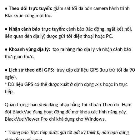
• Theo dõi trực tuyến
:
giám sát tối đa bốn camera hành trình
Blackvue cùng một lúc.
• Nhận cảnh báo trực tuyến:
cảnh báo (tác động, ngắt kết nối,
liên quan đến địa lý) được gửi tới điện thoại hoặc PC.
• Khoanh vùng địa lý:
tạo ra hàng rào địa lý và nhận cảnh báo
thời gian thực.
• Lịch sử theo dõi GPS:
truy cập dữ liệu GPS (lưu trữ tối đa 90
ngày).
* Dữ liệu GPS có thể được xuất ở định dạng .xls hoặc in trực
tiếp.
Quan trọng: bạn
phải
đăng nhập bằng Tài khoản Theo dõi Hạm
đội BlackVue đang hoạt động để mở khóa các tính năng này.
BlackVue Viewer Pro chỉ khả dụng cho Windows.
*
Thông báo Trực tiếp được gửi tới bất kỳ thiết bị nào bạn đăng
nhập lần cuối cùng