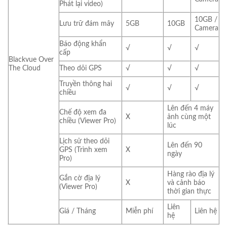
Phát lại video)
10GB /
Lưu trữ đám mây
5GB
10GB
Camera
Báo động khẩn
√
√
√
cấp
Blackvue Over
The Cloud
Theo dõi GPS
√
√
√
Truyền thông hai
√
√
√
chiều
Lên đến 4 máy
Chế độ xem đa
X
ảnh cùng một
chiều (Viewer Pro)
lúc
Lịch sử theo dõi
Lên đến 90
GPS (Trình xem
X
ngày
Pro)
Hàng rào địa lý
Gắn cờ địa lý
X
và cảnh báo
(Viewer Pro)
thời gian thực
Liên
Giá / Tháng
Miễn phí
Liên hệ
hệ