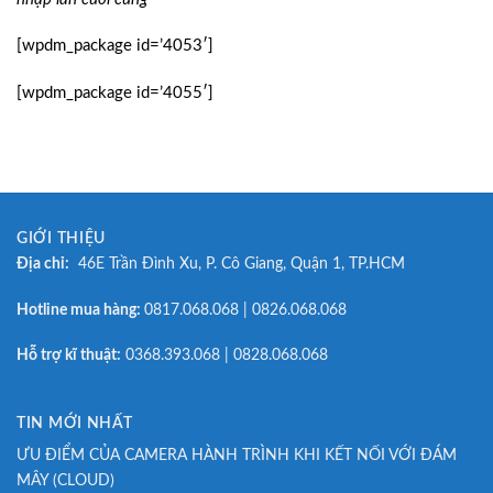
[wpdm_package id=’4053′]
[wpdm_package id=’4055′]
GIỚI THIỆU
Địa chỉ:
46E Trần Đình Xu, P. Cô Giang, Quận 1, TP.HCM
Hotline mua hàng:
0817.068.068 | 0826.068.068
Hỗ trợ kĩ thuật:
0368.393.068 | 0828.068.068
TIN MỚI NHẤT
ƯU ĐIỂM CỦA CAMERA HÀNH TRÌNH KHI KẾT NỐI VỚI ĐÁM
MÂY (CLOUD)